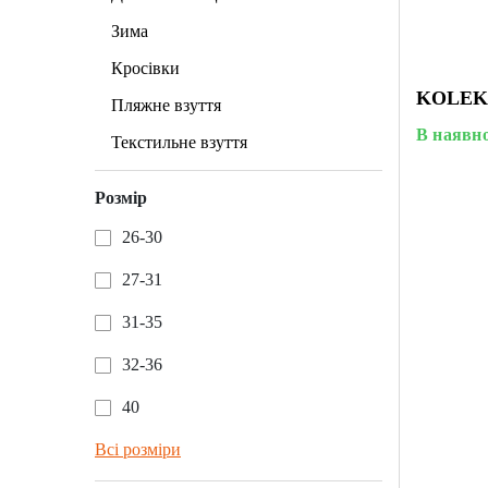
Зима
Кросівки
KOLEKC
Пляжне взуття
В наявно
Текстильне взуття
Розмір
26-30
27-31
31-35
32-36
40
Всі розміри