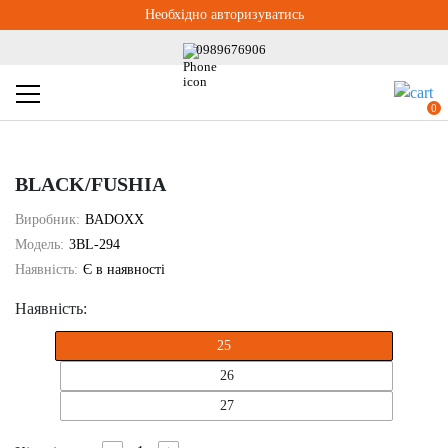
Необхідно авторизуватись
0989676906
0
BLACK/FUSHIA
Виробник:
BADOXX
Модель:
3BL-294
Наявність:
Є в наявності
Наявність:
25
26
27