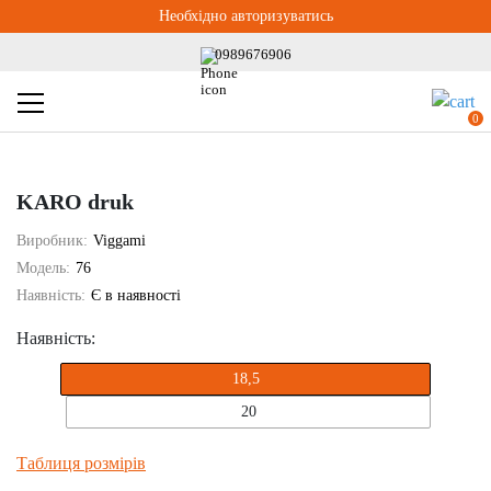
Необхідно авторизуватись
0989676906
0
KARO druk
Виробник:
Viggami
Модель:
76
Наявність:
Є в наявності
Наявність:
18,5
20
Таблиця розмірів