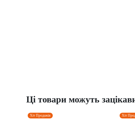
Ці товари можуть зацікав
Хіт Продажів
Хіт Про