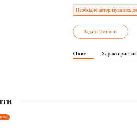
Необхідно
авторизуватись
дл
Задати Питання
Опис
Характеристи
ити
дажів