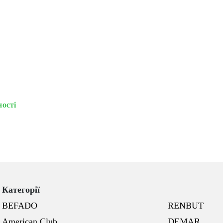
ності
Категорії
BEFADO
RENBUT
American Club
DEMAR